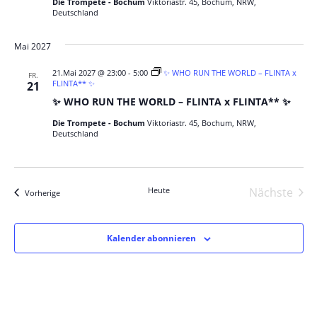
Die Trompete - Bochum
Viktoriastr. 45, Bochum, NRW,
Deutschland
Mai 2027
21.Mai 2027 @ 23:00
-
5:00
✨ WHO RUN THE WORLD – FLINTA x
FR.
FLINTA** ✨
21
✨ WHO RUN THE WORLD – FLINTA x FLINTA** ✨
Die Trompete - Bochum
Viktoriastr. 45, Bochum, NRW,
Deutschland
Heute
Nächste
Veranstaltungen
Vorherige
Veranst
Kalender abonnieren