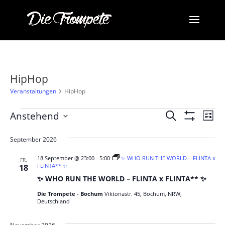
HipHop
Veranstaltungen
HipHop
Veranstaltungen
Veransta
Ve
Anstehend
Suche
Liste
Ans
Suche
Filter
Datum
Anzeigen
Na
und
wählen.
September 2026
Ansichten
18.September @ 23:00
-
5:00
✨ WHO RUN THE WORLD – FLINTA x
FR.
FLINTA** ✨
Navigati
18
✨ WHO RUN THE WORLD – FLINTA x FLINTA** ✨
Die Trompete - Bochum
Viktoriastr. 45, Bochum, NRW,
Deutschland