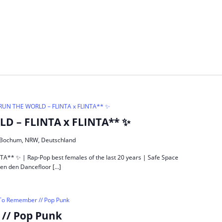
UN THE WORLD – FLINTA x FLINTA** ✨
 – FLINTA x FLINTA** ✨
5, Bochum, NRW, Deutschland
* ✨ | Rap-Pop best females of the last 20 years | Safe Space
en den Dancefloor […]
 To Remember // Pop Punk
// Pop Punk