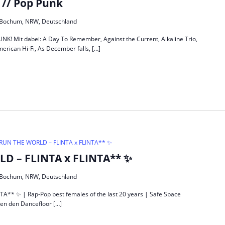
// Pop Punk
5, Bochum, NRW, Deutschland
Mit dabei: A Day To Remember, Against the Current, Alkaline Trio,
merican Hi-Fi, As December falls, […]
UN THE WORLD – FLINTA x FLINTA** ✨
 – FLINTA x FLINTA** ✨
5, Bochum, NRW, Deutschland
* ✨ | Rap-Pop best females of the last 20 years | Safe Space
en den Dancefloor […]