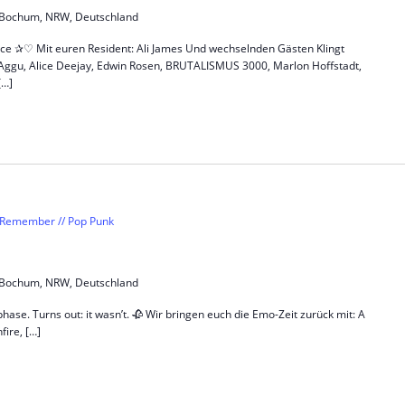
5, Bochum, NRW, Deutschland
✰♡ Mit euren Resident: Ali James Und wechselnden Gästen Klingt
ki Aggu, Alice Deejay, Edwin Rosen, BRUTALISMUS 3000, Marlon Hoffstadt,
[…]
 Remember // Pop Punk
5, Bochum, NRW, Deutschland
phase. Turns out: it wasn’t. 🥀 Wir bringen euch die Emo-Zeit zurück mit: A
ire, […]