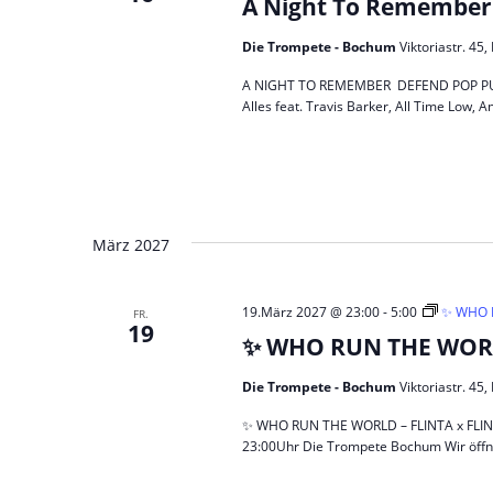
A Night To Remember 
Die Trompete - Bochum
Viktoriastr. 4
A NIGHT TO REMEMBER DEFEND POP PUNK! 
Alles feat. Travis Barker, All Time Low, A
März 2027
19.März 2027 @ 23:00
-
5:00
✨ WHO R
FR.
19
✨ WHO RUN THE WORLD
Die Trompete - Bochum
Viktoriastr. 4
✨ WHO RUN THE WORLD – FLINTA x FLINTA*
23:00Uhr Die Trompete Bochum Wir öffn