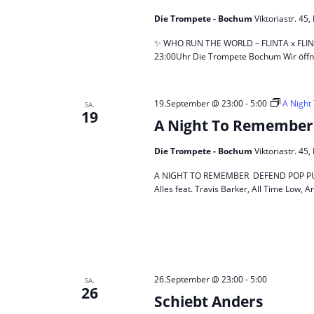
Die Trompete - Bochum
Viktoriastr. 4
✨ WHO RUN THE WORLD – FLINTA x FLINTA*
23:00Uhr Die Trompete Bochum Wir öffn
19.September @ 23:00
-
5:00
A Night
SA.
19
A Night To Remember 
Die Trompete - Bochum
Viktoriastr. 4
A NIGHT TO REMEMBER DEFEND POP PUNK! 
Alles feat. Travis Barker, All Time Low, A
26.September @ 23:00
-
5:00
SA.
26
Schiebt Anders