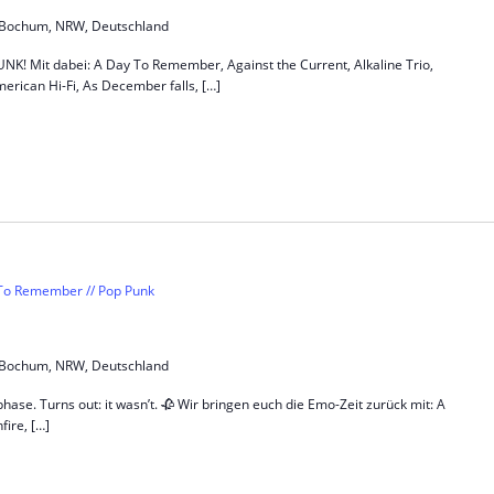
5, Bochum, NRW, Deutschland
Mit dabei: A Day To Remember, Against the Current, Alkaline Trio,
merican Hi-Fi, As December falls, […]
 To Remember // Pop Punk
5, Bochum, NRW, Deutschland
phase. Turns out: it wasn’t. 🥀 Wir bringen euch die Emo-Zeit zurück mit: A
ire, […]