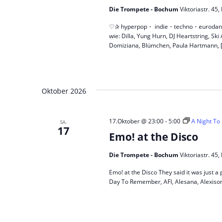
Die Trompete - Bochum
Viktoriastr. 4
♡✰ hyperpop・ indie・techno・eurodance 
wie: Dilla, Yung Hurn, DJ Heartstring, S
Domiziana, Blümchen, Paula Hartmann, 
Oktober 2026
17.Oktober @ 23:00
-
5:00
A Night To
SA.
17
Emo! at the Disco
Die Trompete - Bochum
Viktoriastr. 4
Emo! at the Disco They said it was just a 
Day To Remember, AFI, Alesana, Alexisonf