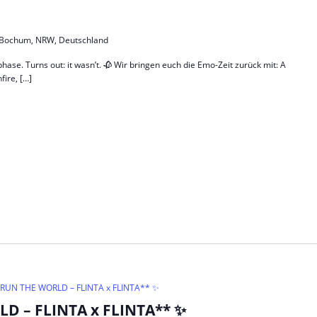
5, Bochum, NRW, Deutschland
phase. Turns out: it wasn’t. 🥀 Wir bringen euch die Emo-Zeit zurück mit: A
ire, […]
RUN THE WORLD – FLINTA x FLINTA** ✨
 – FLINTA x FLINTA** ✨