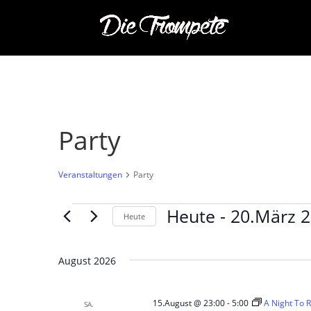
Party
Veranstaltungen
Party
Veranstaltungen
Heute
 - 
20.März 
Heute
Datum
wählen.
August 2026
15.August @ 23:00
-
5:00
A Night To 
SA.