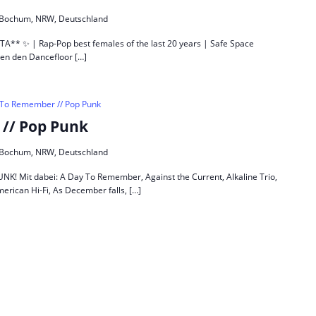
5, Bochum, NRW, Deutschland
* ✨ | Rap-Pop best females of the last 20 years | Safe Space
en den Dancefloor […]
 To Remember // Pop Punk
// Pop Punk
5, Bochum, NRW, Deutschland
Mit dabei: A Day To Remember, Against the Current, Alkaline Trio,
merican Hi-Fi, As December falls, […]