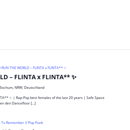
RUN THE WORLD – FLINTA x FLINTA** ✨
 – FLINTA x FLINTA** ✨
5, Bochum, NRW, Deutschland
* ✨ | Rap-Pop best females of the last 20 years | Safe Space
en den Dancefloor […]
t To Remember // Pop Punk