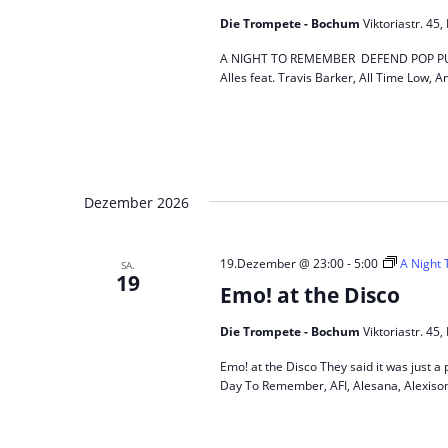
Die Trompete - Bochum
Viktoriastr. 4
A NIGHT TO REMEMBER DEFEND POP PUNK! 
Alles feat. Travis Barker, All Time Low, A
Dezember 2026
19.Dezember @ 23:00
-
5:00
A Night
SA.
19
Emo! at the Disco
Die Trompete - Bochum
Viktoriastr. 4
Emo! at the Disco They said it was just a 
Day To Remember, AFI, Alesana, Alexisonf