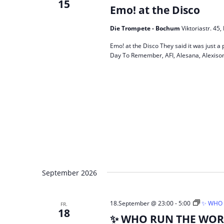
15
Emo! at the Disco
Die Trompete - Bochum
Viktoriastr. 4
Emo! at the Disco They said it was just a 
Day To Remember, AFI, Alesana, Alexisonf
September 2026
18.September @ 23:00
-
5:00
✨ WHO 
FR.
18
✨ WHO RUN THE WORLD