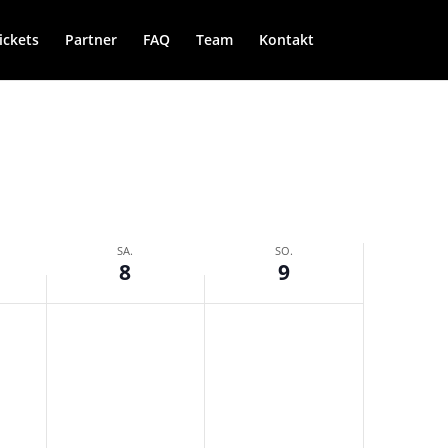
ickets
Partner
FAQ
Team
Kontakt
SA.
SO.
8
9
Samstag,
Sonntag,
August
August
8,
9,
2026
2026