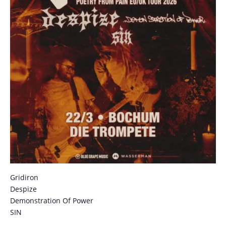
Gridiron
Despize
Demonstration Of Power
SIN