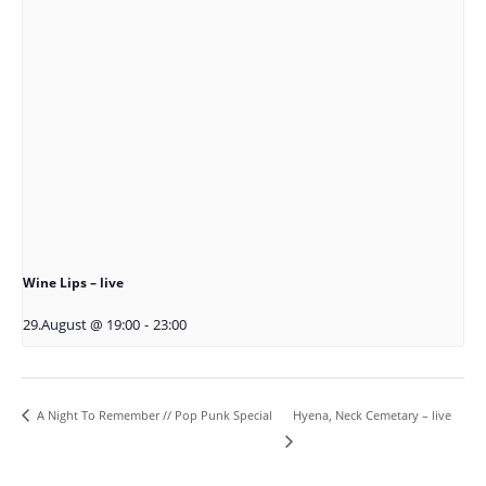
Wine Lips – live
29.August @ 19:00
-
23:00
Hyena, Neck Cemetary – live
A Night To Remember // Pop Punk Special