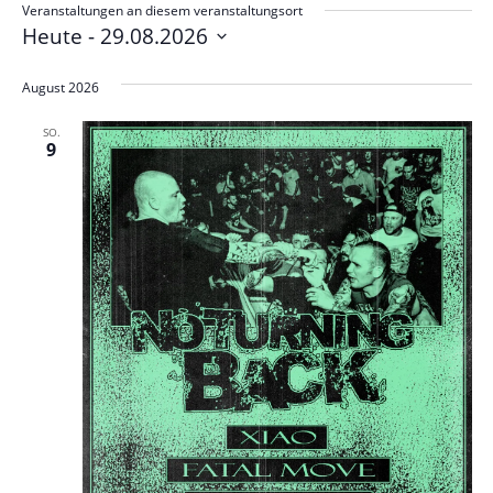
Veranstaltungen an diesem veranstaltungsort
Heute
 - 
29.08.2026
Datum
wählen.
August 2026
SO.
9