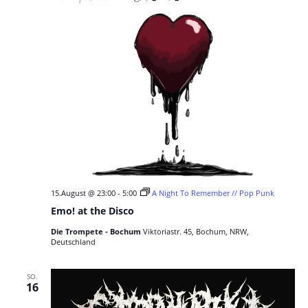
15.August @ 23:00
-
5:00
A Night To Remember // Pop Punk
Emo! at the Disco
Die Trompete - Bochum
Viktoriastr. 45, Bochum, NRW,
Deutschland
SO.
16