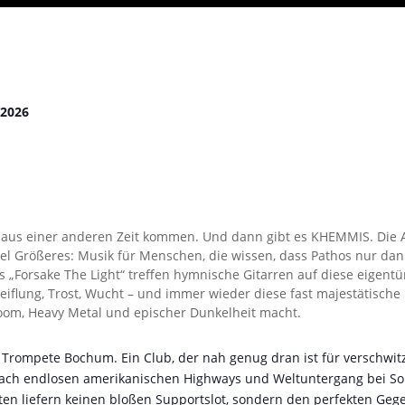
2026
sie aus einer anderen Zeit kommen. Und dann gibt es KHEMMIS. Di
viel Größeres: Musik für Menschen, die wissen, dass Pathos nur da
„Forsake The Light“ treffen hymnische Gitarren auf diese eigentü
eiflung, Trost, Wucht – und immer wieder diese fast majestätische
om, Heavy Metal und epischer Dunkelheit macht.
rompete Bochum. Ein Club, der nah genug dran ist für verschwitzt
h nach endlosen amerikanischen Highways und Weltuntergang bei S
en liefern keinen bloßen Supportslot, sondern den perfekten Gege