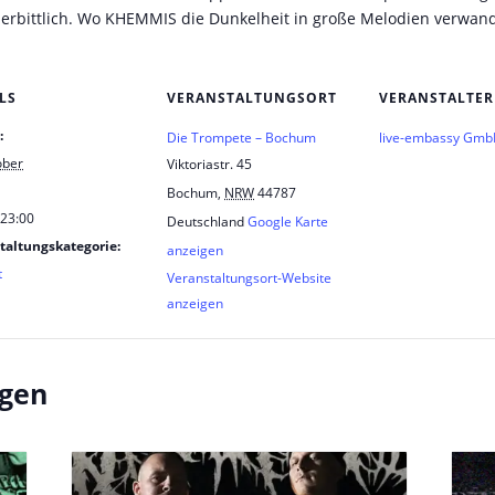
erbittlich. Wo KHEMMIS die Dunkelheit in große Melodien verwan
LS
VERANSTALTUNGSORT
VERANSTALTER
:
Die Trompete – Bochum
live-embassy Gm
ober
Viktoriastr. 45
Bochum
,
NRW
44787
 23:00
Deutschland
Google Karte
taltungskategorie:
anzeigen
t
Veranstaltungsort-Website
anzeigen
ngen