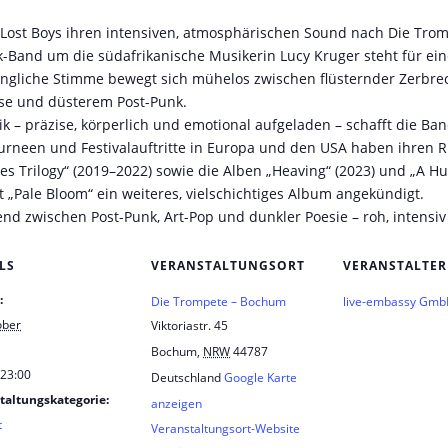
 Lost Boys ihren intensiven, atmosphärischen Sound nach Die Trom
unk-Band um die südafrikanische Musikerin Lucy Kruger steht für 
ingliche Stimme bewegt sich mühelos zwischen flüsternder Zerbrechl
ise und düsterem Post-Punk.
 – präzise, körperlich und emotional aufgeladen – schafft die Ba
ourneen und Festivalauftritte in Europa und den USA haben ihren R
pes Trilogy“ (2019–2022) sowie die Alben „Heaving“ (2023) und „A 
it „Pale Bloom“ ein weiteres, vielschichtiges Album angekündigt.
nd zwischen Post-Punk, Art-Pop und dunkler Poesie – roh, intensi
LS
VERANSTALTUNGSORT
VERANSTALTER
:
Die Trompete – Bochum
live-embassy Gm
ober
Viktoriastr. 45
Bochum
,
NRW
44787
 23:00
Deutschland
Google Karte
taltungskategorie:
anzeigen
t
Veranstaltungsort-Website