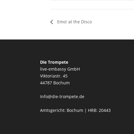
Emo! at the Disco
Die Trompete
live-embassy GmbH
Viktoriastr. 45
44787 Bochum
Info@die-trompete.de
Amtsgericht: Bochum | HRB: 20443