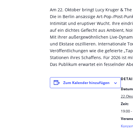
Am 22. Oktober bringt Lucy Kruger & The
Die in Berlin ansässige Art-Pop-/Post-P
Intimität und eruptiver Wucht. Ihre eindr
auf ein dichtes Geflecht aus Ambient, No
Mit ihrer außergewöhnlichen Live-Dynamik
und Ekstase oszillieren. Internationale T
Veröffentlichungen wie die gefeierte „Ta
Stationen ihres Schaffens. Für 2026 ist m
Das Publikum erwartet ein fesselnder Abe
DETAI
Zum Kalender hinzufügen
Datum
22.Okt
Zeit:
19:00 -
Verans
Konzer