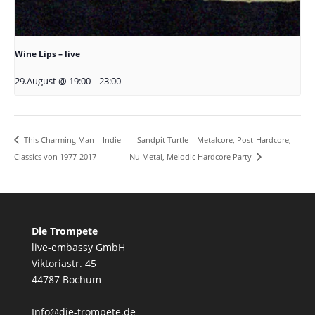
Wine Lips – live
29.August @ 19:00
-
23:00
Sandpit Turtle – Metalcore, Post-Hardcore,
This Charming Man – Indie
Classics von 1977-2017
Nu Metal, Melodic Hardcore Party
Die Trompete
live-embassy GmbH
Viktoriastr. 45
44787 Bochum
Info@die-trompete.de