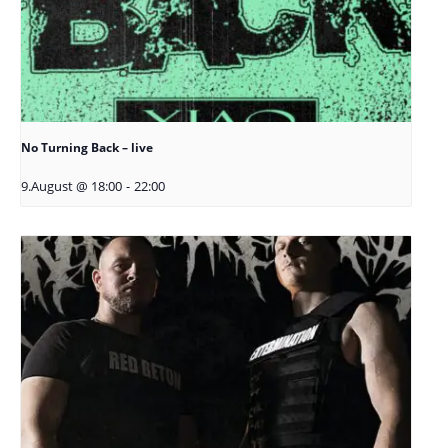
No Turning Back – live
9.August @ 18:00
-
22:00