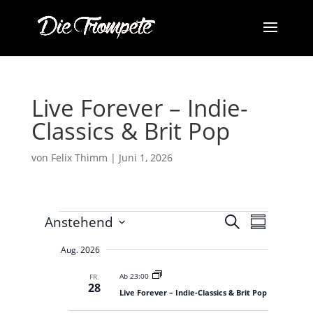
Live Forever – Indie-
Classics & Brit Pop
von
Felix Thimm
|
Juni 1, 2026
Veranstaltungen
V
V
Anstehend
S
e
Z
e
u
r
D
u
c
r
a
Aug. 2026
s
a
n
h
a
a
t
s
e
Ab 23:00
FR.
m
n
t
28
u
Live Forever – Indie-Classics & Brit Pop
a
m
s
m
l
e