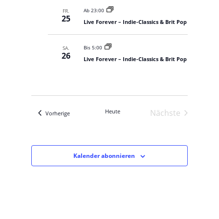
g
v
a
Ab 23:00
FR.
i
25
t
Live Forever – Indie-Classics & Brit Pop
i
g
o
a
n
Bis 5:00
SA.
t
26
Live Forever – Indie-Classics & Brit Pop
i
o
n
Heute
Nächste
Veranstaltungen
Vorherige
Veranstaltung
Kalender abonnieren