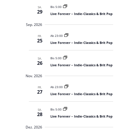
t
t
a
n
u
Bis 5:00
SA.
a
f
u
n
29
Live Forever – Indie-Classics & Brit Pop
a
l
g
s
s
e
t
w
Sep. 2026
n
s
u
S
ä
u
u
n
Ab 23:00
h
FR.
n
c
25
g
Live Forever – Indie-Classics & Brit Pop
g
l
h
e
e
A
u
n
n
n
Bis 5:00
SA.
26
d
.
s
Live Forever – Indie-Classics & Brit Pop
A
i
n
Nov. 2026
s
c
i
h
c
Ab 23:00
FR.
h
27
t
Live Forever – Indie-Classics & Brit Pop
t
e
e
n
n
,
Bis 5:00
SA.
28
-
N
Live Forever – Indie-Classics & Brit Pop
a
N
v
Dez. 2026
a
i