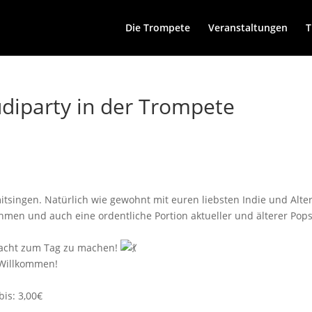
Die Trompete
Veranstaltungen
T
tudiparty in der Trompete
tsingen. Natürlich wie gewohnt mit euren liebsten Indie und Alter
men und auch eine ordentliche Portion aktueller und älterer P
 Nacht zum Tag zu machen!
h Willkommen!
bis: 3,00€