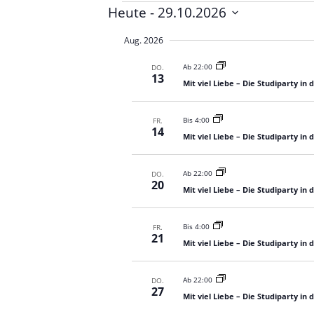
Veranstaltungen
Heute
 - 
29.10.2026
D
Aug. 2026
a
t
Ab 22:00
DO.
13
u
Mit viel Liebe – Die Studiparty in
m
a
Bis 4:00
FR.
u
14
Mit viel Liebe – Die Studiparty in
s
w
ä
Ab 22:00
DO.
20
h
Mit viel Liebe – Die Studiparty in
l
e
Bis 4:00
FR.
21
n
Mit viel Liebe – Die Studiparty in
.
Ab 22:00
DO.
27
Mit viel Liebe – Die Studiparty in