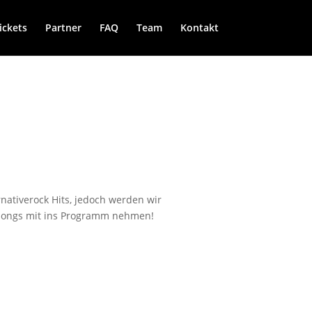
ickets
Partner
FAQ
Team
Kontakt
nativerock Hits, jedoch werden wir
opsongs mit ins Programm nehmen!