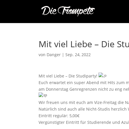
Mit viel Liebe – Die S
von
Danger
|
Sep. 24, 2022
Mit viel Liebe – Die Studiparty!
Euch erwartet ein super Abend mit Hits zum mi
am Donnerstag Genregrenzen nicht zu eng neh
Wir freuen uns mit euch am Vize-Freitag die
Natürlich sind auch alle Nicht-Studis herzlic
Eintritt regulär: 5,00€
Vergünstigter Eintritt für Studierende und Azu