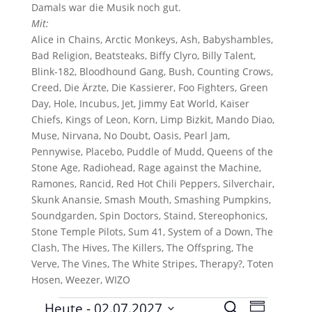
Damals war die Musik noch gut.
Mit:
Alice in Chains, Arctic Monkeys, Ash, Babyshambles,
Bad Religion, Beatsteaks, Biffy Clyro, Billy Talent,
Blink-182, Bloodhound Gang, Bush, Counting Crows,
Creed, Die Ärzte, Die Kassierer, Foo Fighters, Green
Day, Hole, Incubus, Jet, Jimmy Eat World, Kaiser
Chiefs, Kings of Leon, Korn, Limp Bizkit, Mando Diao,
Muse, Nirvana, No Doubt, Oasis, Pearl Jam,
Pennywise, Placebo, Puddle of Mudd, Queens of the
Stone Age, Radiohead, Rage against the Machine,
Ramones, Rancid, Red Hot Chili Peppers, Silverchair,
Skunk Anansie, Smash Mouth, Smashing Pumpkins,
Soundgarden, Spin Doctors, Staind, Stereophonics,
Stone Temple Pilots, Sum 41, System of a Down, The
Clash, The Hives, The Killers, The Offspring, The
Verve, The Vines, The White Stripes, Therapy?, Toten
Hosen, Weezer, WIZO
Veranstaltungen
V
V
Heute
 - 
02.07.2027
S