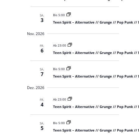
t
e
e
n
n
,
Bis 5:00
SA.
3
-
N
Teen Spirit – Alternative // Grunge // Pop Punk //
a
N
v
Nov. 2026
a
i
g
v
a
Ab 23:00
FR.
i
6
t
Teen Spirit – Alternative // Grunge // Pop Punk //
i
g
o
a
n
Bis 5:00
SA.
t
7
Teen Spirit – Alternative // Grunge // Pop Punk //
i
o
Dez. 2026
n
Ab 23:00
FR.
4
Teen Spirit – Alternative // Grunge // Pop Punk //
Bis 5:00
SA.
5
Teen Spirit – Alternative // Grunge // Pop Punk //