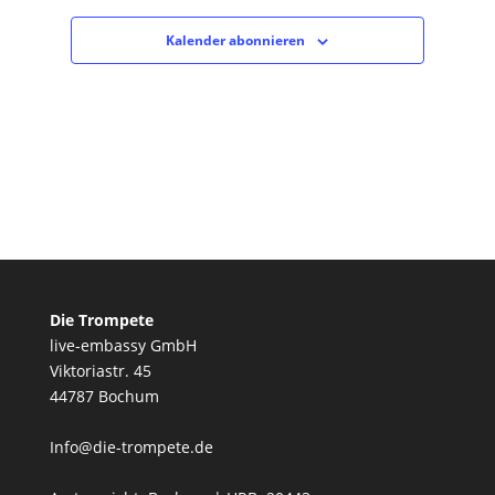
Kalender abonnieren
Die Trompete
live-embassy GmbH
Viktoriastr. 45
44787 Bochum
Info@die-trompete.de