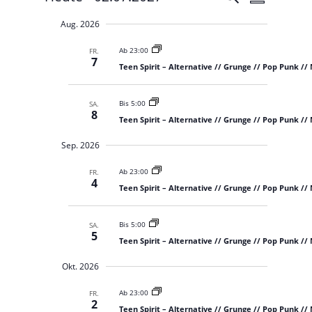
e
Z
e
u
r
D
u
c
r
a
Aug. 2026
s
a
n
h
a
a
t
s
e
Ab 23:00
FR.
m
n
t
7
u
Teen Spirit – Alternative // Grunge // Pop Punk //
a
m
s
m
l
e
t
t
a
n
u
Bis 5:00
SA.
a
f
u
n
8
Teen Spirit – Alternative // Grunge // Pop Punk //
a
l
g
s
s
e
t
w
Sep. 2026
n
s
u
S
ä
u
u
n
Ab 23:00
h
FR.
n
c
4
g
Teen Spirit – Alternative // Grunge // Pop Punk //
g
l
h
e
e
A
u
n
n
n
Bis 5:00
SA.
5
d
.
s
Teen Spirit – Alternative // Grunge // Pop Punk //
A
i
n
Okt. 2026
s
c
i
h
c
Ab 23:00
FR.
h
2
t
Teen Spirit – Alternative // Grunge // Pop Punk //