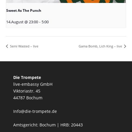
Sweet As The Punch
14.August @ 23:00
-
5:00
Semi Wasted – live
Gama Bomb, Lich King – live
Die Trompete
live-embassy GmbH
Viktoriastr. 45
44787 Bochum
Info@die-trompete.de
Amtsgericht: Bochum | HRB: 20443