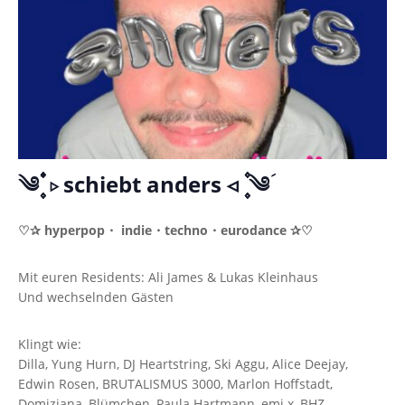
༄ؘ ۪۪۫۫ ▹ schiebt anders ◃ ۪۪۫۫ ༄ؘ
♡✰ hyperpop・ indie・techno・eurodance ✰♡
Mit euren Residents: Ali James & Lukas Kleinhaus
Und wechselnden Gästen
Klingt wie:
Dilla, Yung Hurn, DJ Heartstring, Ski Aggu, Alice Deejay,
Edwin Rosen, BRUTALISMUS 3000, Marlon Hoffstadt,
Domiziana, Blümchen, Paula Hartmann, emi x, BHZ,