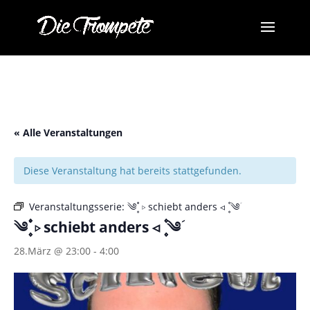
« Alle Veranstaltungen
Diese Veranstaltung hat bereits stattgefunden.
Veranstaltungsserie:
༄ؘ ۪۪۫۫ ▹ schiebt anders ◃ ۪۪۫۫ ༄ؘ
༄ؘ ۪۪۫۫ ▹ schiebt anders ◃ ۪۪۫۫ ༄ؘ
28.März @ 23:00
-
4:00