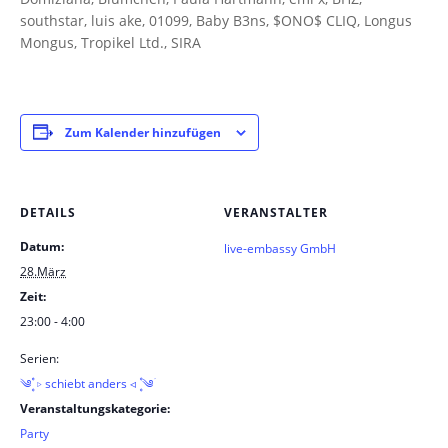
southstar, luis ake, 01099, Baby B3ns, $ONO$ CLIQ, Longus
Mongus, Tropikel Ltd., SIRA
Zum Kalender hinzufügen
DETAILS
VERANSTALTER
Datum:
live-embassy GmbH
28.März
Zeit:
23:00 - 4:00
Serien:
༄ؘ ۪۪۫۫ ▹ schiebt anders ◃ ۪۪۫۫ ༄ؘ
Veranstaltungskategorie:
Party