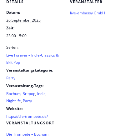
DETAILS
VERANSTALTER
Datum:
live-embassy GmbH
26.September 2025
Zeit:
23:00 - 5:00
Serien:
Live Forever – Indie-Classics &
Brit Pop
Veranstaltungskategorie:
Party
Veranstaltung-Tags:
Bochum
,
Britpop
,
Indie
,
Nightlife
,
Party
Website:
https://die-trompete.de/
VERANSTALTUNGSORT
Die Trompete – Bochum