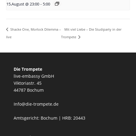
15.August @ 23:00
-
5:00
Mit viel Liebe – Die Studiparty in der
Shacke One, Morlock Dilemma –
live
Trompete
Die Trompete
live-embassy GmbH
Viktoriastr. 45
44787 Bochum
Info@die-trompete.de
Amtsgericht: Bochum | HRB: 20443