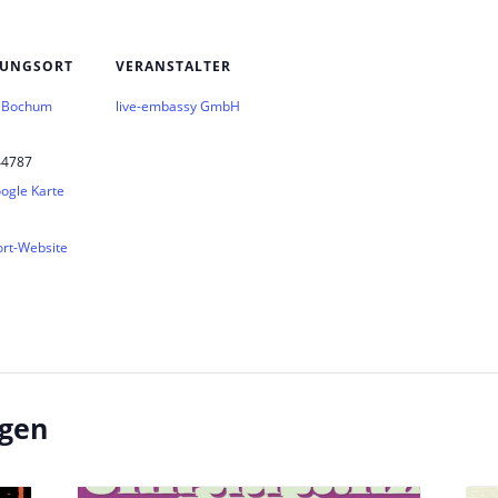
TUNGSORT
VERANSTALTER
– Bochum
live-embassy GmbH
44787
ogle Karte
ort-Website
ngen