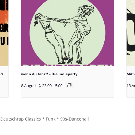
//
wenn du tanzt! – Die Indieparty
Mit 
8.August @ 23:00
-
5:00
13.A
Deutschrap Classics * Funk * 90s-Dancehall