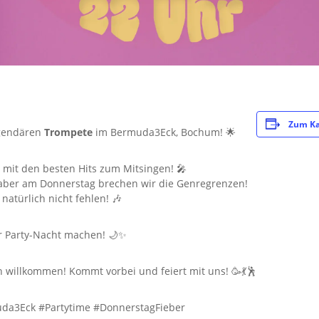
Zum Ka
egendären
Trompete
im Bermuda3Eck, Bochum! 🌟
 mit den besten Hits zum Mitsingen! 🎤
– aber am Donnerstag brechen wir die Genregrenzen!
natürlich nicht fehlen! 🎶
r Party-Nacht machen! 🌙✨
h willkommen! Kommt vorbei und feiert mit uns! 🥳💃🕺
da3Eck #Partytime #DonnerstagFieber