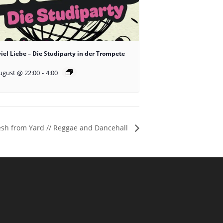
viel Liebe – Die Studiparty in der Trompete
ugust @ 22:00
-
4:00
esh from Yard // Reggae and Dancehall