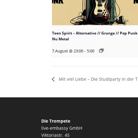
Teen Spirit – Alternative // Grunge // Pop Punk 
Nu Metal
7.August @ 23:00
-
5:00
Mit viel Liebe – Die Studiparty in der
Die Trompete
live-embassy GmbH
Viktoriastr. 45