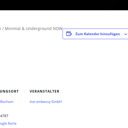
oth / Minimal & Underground NDW
Zum Kalender hinzufügen
TUNGSORT
VERANSTALTER
– Bochum
live-embassy GmbH
44787
ogle Karte