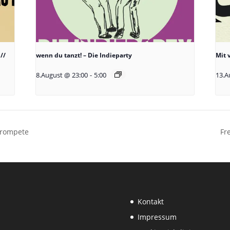
//
wenn du tanzt! – Die Indieparty
Mit 
8.August @ 23:00
-
5:00
13.A
 Trompete
Fr
Kontakt
Impressum