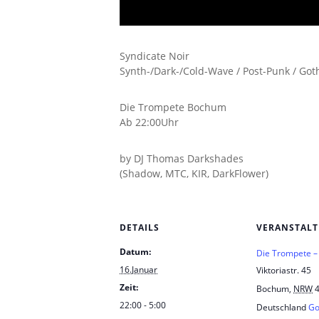
Syndicate Noir
Synth-/Dark-/Cold-Wave / Post-Punk / G
Die Trompete Bochum
Ab 22:00Uhr
by DJ Thomas Darkshades
(Shadow, MTC, KIR, DarkFlower)
DETAILS
VERANSTAL
Datum:
Die Trompete 
16.Januar
Viktoriastr. 45
Zeit:
Bochum
,
NRW
22:00 - 5:00
Deutschland
Go