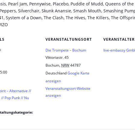
is, Pearl Jam, Pennywise, Placebo, Puddle of Mudd, Queens of the
 Peppers, Silverchair, Skunk Anansie, Smash Mouth, Smashing Pump
1, System of a Down, The Clash, The Hives, The Killers, The Offspri
WIZO
LS
VERANSTALTUNGSORT
VERANSTALTER
:
Die Trompete – Bochum
live-embassy Gm
Viktoriastr. 45
Bochum
,
NRW
44787
 5:00
Deutschland
Google Karte
anzeigen
Veranstaltungsort-Website
irit – Alternative //
anzeigen
// Pop Punk // Nu
taltungskategorie: