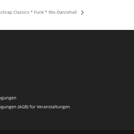
schrap Classics * Funk * 90s-Dancehall
ingungen
ngungen (AGB) für Veranstaltungen