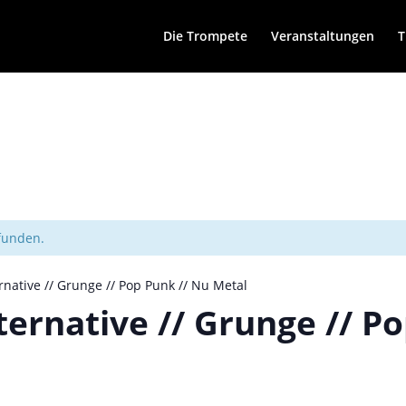
Die Trompete
Veranstaltungen
T
efunden.
ernative // Grunge // Pop Punk // Nu Metal
lternative // Grunge // P