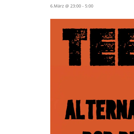
6.März @ 23:00
-
5:00