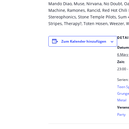
Mando Diao, Muse, Nirvana, No Doubt, Oas
Machine, Ramones, Rancid, Red Hot Chili
Stereophonics, Stone Temple Pilots, Sum 4
Stripes, Therapy?, Toten Hosen, Weezer, 
DETAI
Zum Kalender hinzufügen
Datum
6.März
Zeit:
23:00 -
Serien:
Teen Sp
Grunge 
Metal
Verans
Party