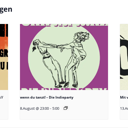
ngen
//
wenn du tanzt! – Die Indieparty
Mit 
8.August @ 23:00
-
5:00
13.A