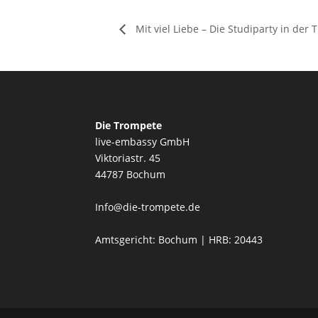
Mit viel Liebe – Die Studiparty in der
Die Trompete
live-embassy GmbH
Viktoriastr. 45
44787 Bochum
Info@die-trompete.de
Amtsgericht: Bochum | HRB: 20443