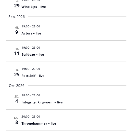
SA.
29
Wine Lips – live
Sep. 2026
19:00
-
23:00
MI.
9
Actors – live
19:00
-
23:00
FR.
11
Bulldoze – live
19:00
-
23:00
FR.
25
Past Self – live
Okt. 2026
18:00
-
22:00
SO.
4
Integrity, Ringworm – live
20:00
-
23:00
DO.
8
Thronehammer – live