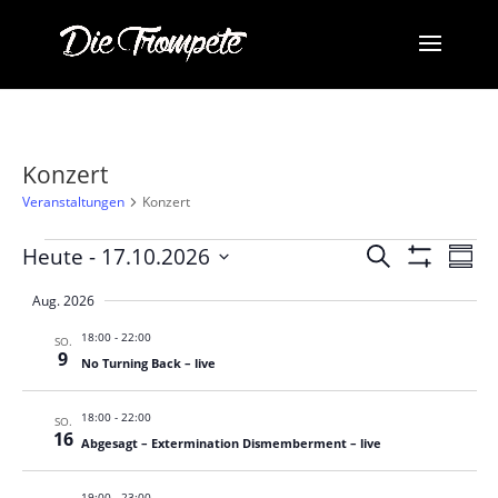
Konzert
Veranstaltungen
Konzert
Veranstaltungen
Veransta
Ve
Heute
 - 
17.10.2026
Suche
Zusam
Ans
Suche
Filter
Datum
Anzeigen
Na
Aug. 2026
und
auswählen.
Ansichten
18:00
-
22:00
SO.
9
No Turning Back – live
Navigati
18:00
-
22:00
SO.
16
Abgesagt – Extermination Dismemberment – live
19:00
-
23:00