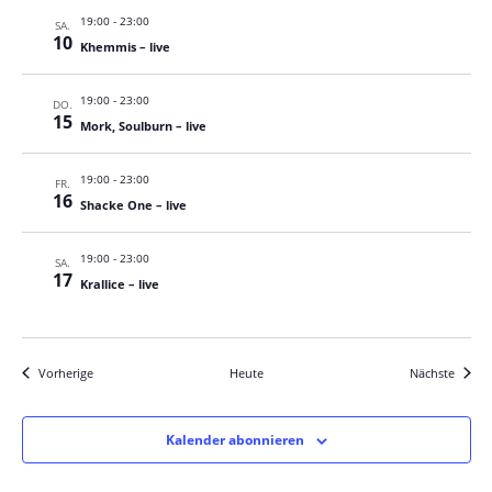
19:00
-
23:00
SA.
10
Khemmis – live
19:00
-
23:00
DO.
15
Mork, Soulburn – live
19:00
-
23:00
FR.
16
Shacke One – live
19:00
-
23:00
SA.
17
Krallice – live
Veranstaltungen
Verans
Vorherige
Heute
Nächste
Kalender abonnieren