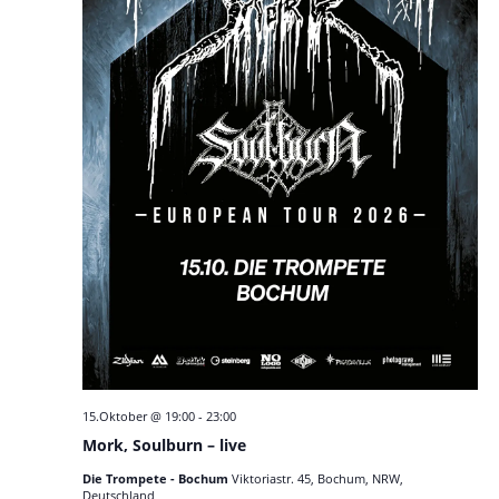
15.Oktober @ 19:00
-
23:00
Mork, Soulburn – live
Die Trompete - Bochum
Viktoriastr. 45, Bochum, NRW,
Deutschland