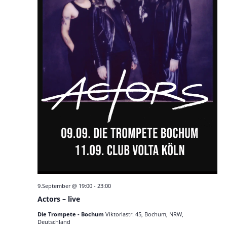
9.September @ 19:00
-
23:00
Actors – live
Die Trompete - Bochum
Viktoriastr. 45, Bochum, NRW,
Deutschland