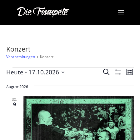
Konzert
Veranstaltungen
Konzert
Veranstaltungen
Veransta
Ve
Heute
 - 
17.10.2026
Suche
Liste
Ans
Suche
Filter
Datum
Anzeigen
Na
und
wählen.
August 2026
Ansichten
SO.
Navigati
9