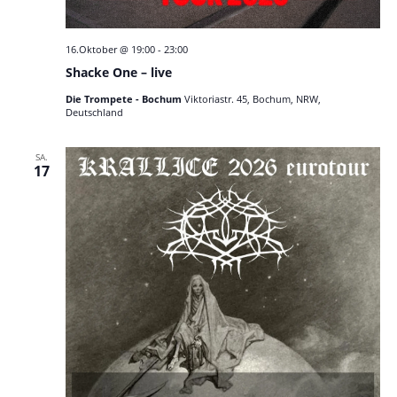
16.Oktober @ 19:00
-
23:00
Shacke One – live
Die Trompete - Bochum
Viktoriastr. 45, Bochum, NRW,
Deutschland
SA.
17