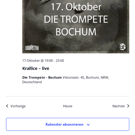
17.Oktober @ 19:00
-
23:00
Krallice – live
Die Trompete - Bochum
Viktoriastr. 45, Bochum, NRW,
Deutschland
Veranstaltungen
Verans
Vorherige
Heute
Nächste
Kalender abonnieren