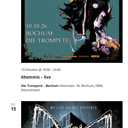
10.Oktober @ 19:00
-
23:00
Khemmis – live
Die Trompete - Bochum
Viktoriastr. 45, Bochum, NRW,
Deutschland
DO.
15