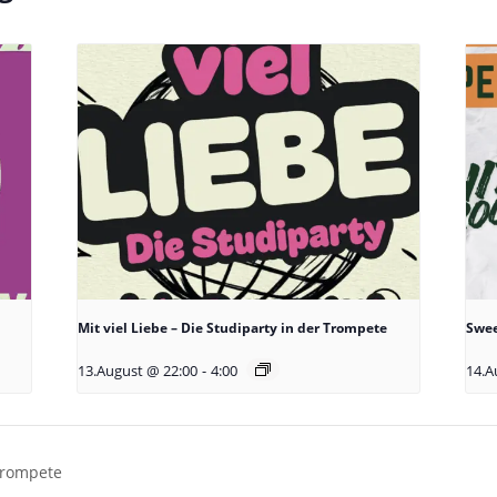
Mit viel Liebe – Die Studiparty in der Trompete
Swee
13.August @ 22:00
-
4:00
14.A
 Trompete