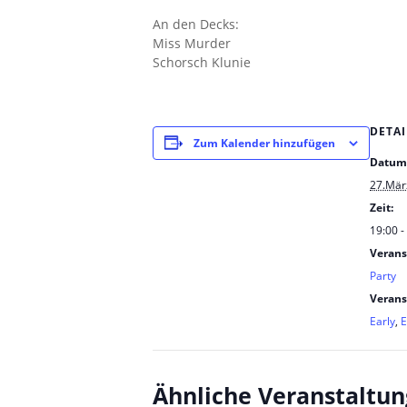
An den Decks:
Miss Murder
Schorsch Klunie
DETAI
Zum Kalender hinzufügen
Datum
27.Mär
Zeit:
19:00 -
Verans
Party
Verans
Early
,
Ähnliche Veranstaltu