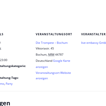
LS
VERANSTALTUNGSORT
VERANSTALTER
:
Die Trompete – Bochum
live-embassy Gm
z
Viktoriastr. 45
Bochum
,
NRW
44787
 23:00
Deutschland
Google Karte
taltungskategorie:
anzeigen
Veranstaltungsort-Website
taltung-Tags:
anzeigen
Emo
,
Party
ngen