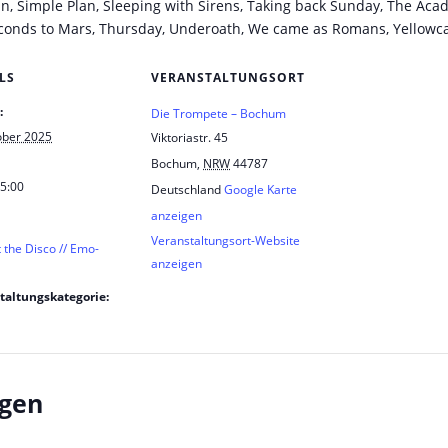
tein, Simple Plan, Sleeping with Sirens, Taking back Sunday, The Ac
 seconds to Mars, Thursday, Underoath, We came as Romans, Yellowc
LS
VERANSTALTUNGSORT
:
Die Trompete – Bochum
ober 2025
Viktoriastr. 45
Bochum
,
NRW
44787
 5:00
Deutschland
Google Karte
anzeigen
Veranstaltungsort-Website
 the Disco // Emo-
anzeigen
taltungskategorie:
ngen