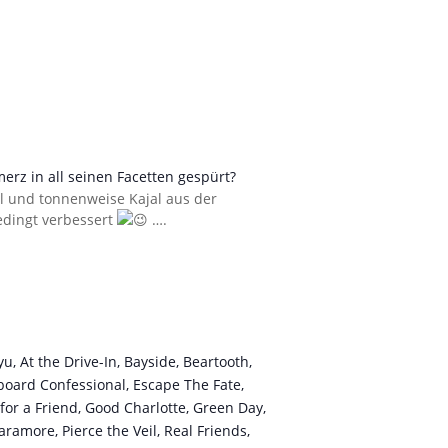
erz in all seinen Facetten gespürt?
el und tonnenweise Kajal aus der
edingt verbessert
….
u, At the Drive-In, Bayside, Beartooth,
board Confessional, Escape The Fate,
 for a Friend, Good Charlotte, Green Day,
amore, Pierce the Veil, Real Friends,