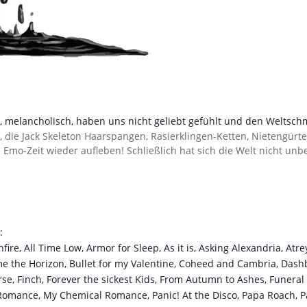
, melancholisch, haben uns nicht geliebt gefühlt und den Weltschm
s, die Jack Skeleton Haarspangen, Rasierklingen-Ketten, Nietengürt
Emo-Zeit wieder aufleben! Schließlich hat sich die Welt nicht unb
:
re, All Time Low, Armor for Sleep, As it is, Asking Alexandria, Atrey
 me the Horizon, Bullet for my Valentine, Coheed and Cambria, Dash
rse, Finch, Forever the sickest Kids, From Autumn to Ashes, Funeral
Romance, My Chemical Romance, Panic! At the Disco, Papa Roach, Par