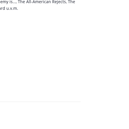
ademy is…, The All-American Rejects, The
ard u.v.m.