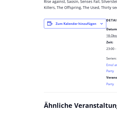
Rise against, Saosin, Senses Fail, Silvers
Killers, The Offspring, The Used, Thirty
DETAI
Zum Kalender hinzufügen
Datum
18.Okt
Zeit:
23:00 -
Serien:
Emo! at
Party
Verans
Party
Ähnliche Veranstaltu