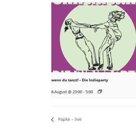
wenn du tanzt! – Die Indieparty
8.August @ 23:00
-
5:00
Papke – live