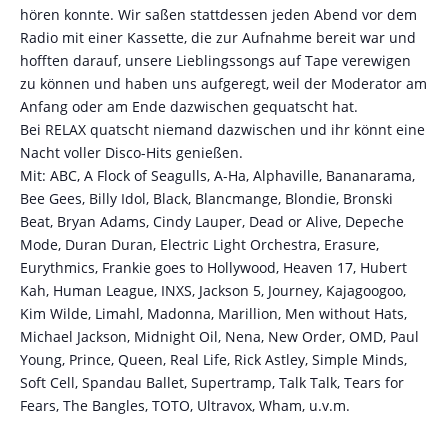
hören konnte. Wir saßen stattdessen jeden Abend vor dem
Radio mit einer Kassette, die zur Aufnahme bereit war und
hofften darauf, unsere Lieblingssongs auf Tape verewigen
zu können und haben uns aufgeregt, weil der Moderator am
Anfang oder am Ende dazwischen gequatscht hat.
Bei RELAX quatscht niemand dazwischen und ihr könnt eine
Nacht voller Disco-Hits genießen.
Mit: ABC, A Flock of Seagulls, A-Ha, Alphaville, Bananarama,
Bee Gees, Billy Idol, Black, Blancmange, Blondie, Bronski
Beat, Bryan Adams, Cindy Lauper, Dead or Alive, Depeche
Mode, Duran Duran, Electric Light Orchestra, Erasure,
Eurythmics, Frankie goes to Hollywood, Heaven 17, Hubert
Kah, Human League, INXS, Jackson 5, Journey, Kajagoogoo,
Kim Wilde, Limahl, Madonna, Marillion, Men without Hats,
Michael Jackson, Midnight Oil, Nena, New Order, OMD, Paul
Young, Prince, Queen, Real Life, Rick Astley, Simple Minds,
Soft Cell, Spandau Ballet, Supertramp, Talk Talk, Tears for
Fears, The Bangles, TOTO, Ultravox, Wham, u.v.m.