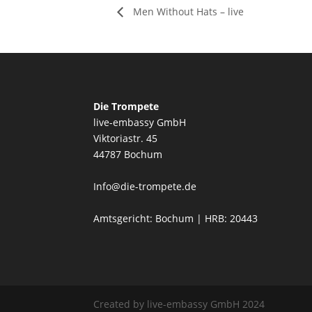
Men Without Hats – live
Die Trompete
live-embassy GmbH
Viktoriastr. 45
44787 Bochum
Info@die-trompete.de
Amtsgericht: Bochum | HRB: 20443
Created by live-embassy GmbH 2024