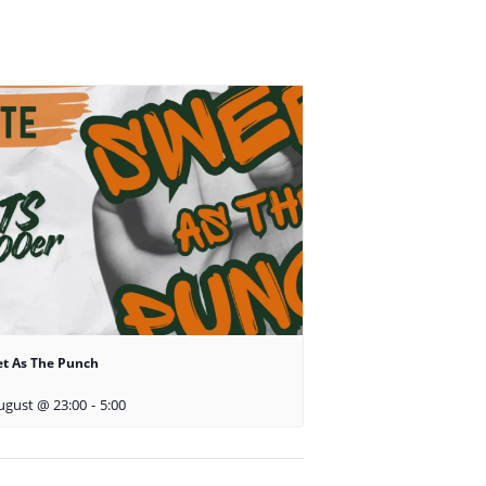
t As The Punch
ugust @ 23:00
-
5:00