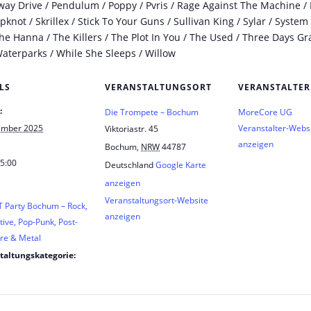
ay Drive / Pendulum / Poppy / Pvris / Rage Against The Machine / R
ipknot / Skrillex / Stick To Your Guns / Sullivan King / Sylar / Syste
he Hanna / The Killers / The Plot In You / The Used / Three Days Gr
Waterparks / While She Sleeps / Willow
LS
VERANSTALTUNGSORT
VERANSTALTER
:
Die Trompete – Bochum
MoreCore UG
ember 2025
Veranstalter-Webs
Viktoriastr. 45
anzeigen
Bochum
,
NRW
44787
 5:00
Deutschland
Google Karte
anzeigen
Veranstaltungsort-Website
 Party Bochum – Rock,
anzeigen
tive, Pop-Punk, Post-
re & Metal
taltungskategorie: