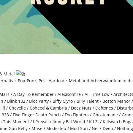
 & Metal
ternative, Pop-Punk, Post-Hardcore, Metal und Artverwandtem in der
s / A Day To Remember / Alexisonfire / All Time Low / Architects /
/ Blink 182 / Bloc Party / Biffy Clyro / Billy Talent / Boston Manor
ll / Chevelle / Coheed & Cambria / Deez Nuts / Deftones / Disturbe
er 333 / Five Finger Death Punch / Foo Fighters / Ghostemane / Grands
 This Moment / I Prevail / Jimmy Eat World / K.I.Z. / Killswitch Eng
chine Gun Kelly / Muse / Modestep / Mod Sun / Neck Deep / Nothing