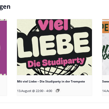
ngen
Mit viel Liebe – Die Studiparty in der Trompete
Swee
13.August @ 22:00
-
4:00
14.A