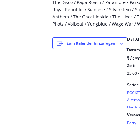
The Disco / Papa Roach / Paramore / Parkw
Royal Republic / Siamese / Silverstein / Sl
Anthem / The Ghost Inside / The Hives / T
Pilots / Volbeat / Yungblud / Wage War / 
DETAI
Zum Kalender hinzufügen
Datum
5.Sept
Zeit:
23:00 -
Serien:
ROCKET
Alterna
Hardco
Verans
Party