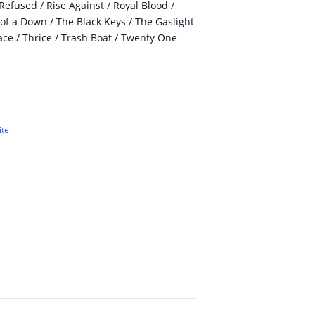
efused / Rise Against / Royal Blood /
m of a Down / The Black Keys / The Gaslight
ace / Thrice / Trash Boat / Twenty One
ite