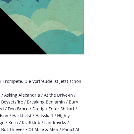
 Trompete. Die Vorfreude ist jetzt schon
 Asking Alexandria / At the Drive-In /
 / Boysetsfire / Breaking Benjamin / Bury
d / Don Broco / Dredg / Enter Shikari /
on / Hacktivist / Heisskalt / Highly
age / Korn / Kraftklub / Landmvrks /
 But Thieves / Of Mice & Men / Panic! At