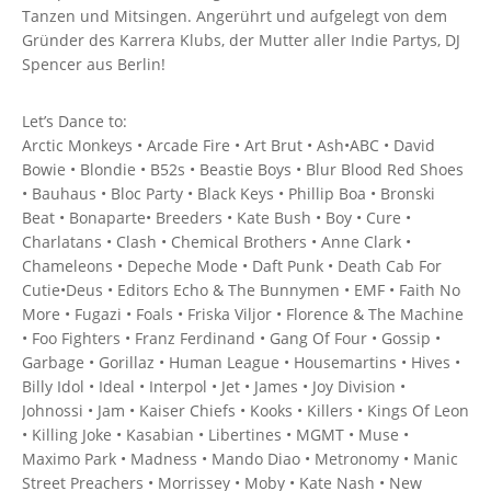
Tanzen und Mitsingen. Angerührt und aufgelegt von dem
Gründer des Karrera Klubs, der Mutter aller Indie Partys, DJ
Spencer aus Berlin!
Let’s Dance to:
Arctic Monkeys • Arcade Fire • Art Brut • Ash•ABC • David
Bowie • Blondie • B52s • Beastie Boys • Blur Blood Red Shoes
• Bauhaus • Bloc Party • Black Keys • Phillip Boa • Bronski
Beat • Bonaparte• Breeders • Kate Bush • Boy • Cure •
Charlatans • Clash • Chemical Brothers • Anne Clark •
Chameleons • Depeche Mode • Daft Punk • Death Cab For
Cutie•Deus • Editors Echo & The Bunnymen • EMF • Faith No
More • Fugazi • Foals • Friska Viljor • Florence & The Machine
• Foo Fighters • Franz Ferdinand • Gang Of Four • Gossip •
Garbage • Gorillaz • Human League • Housemartins • Hives •
Billy Idol • Ideal • Interpol • Jet • James • Joy Division •
Johnossi • Jam • Kaiser Chiefs • Kooks • Killers • Kings Of Leon
• Killing Joke • Kasabian • Libertines • MGMT • Muse •
Maximo Park • Madness • Mando Diao • Metronomy • Manic
Street Preachers • Morrissey • Moby • Kate Nash • New