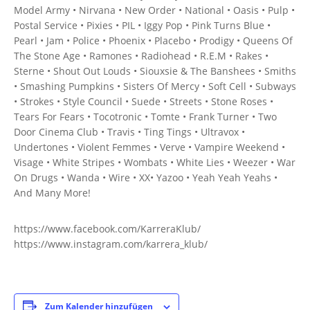
Model Army • Nirvana • New Order • National • Oasis • Pulp •
Postal Service • Pixies • PIL • Iggy Pop • Pink Turns Blue •
Pearl • Jam • Police • Phoenix • Placebo • Prodigy • Queens Of
The Stone Age • Ramones • Radiohead • R.E.M • Rakes •
Sterne • Shout Out Louds • Siouxsie & The Banshees • Smiths
• Smashing Pumpkins • Sisters Of Mercy • Soft Cell • Subways
• Strokes • Style Council • Suede • Streets • Stone Roses •
Tears For Fears • Tocotronic • Tomte • Frank Turner • Two
Door Cinema Club • Travis • Ting Tings • Ultravox •
Undertones • Violent Femmes • Verve • Vampire Weekend •
Visage • White Stripes • Wombats • White Lies • Weezer • War
On Drugs • Wanda • Wire • XX• Yazoo • Yeah Yeah Yeahs •
And Many More!
https://www.facebook.com/KarreraKlub/
https://www.instagram.com/karrera_klub/
Zum Kalender hinzufügen