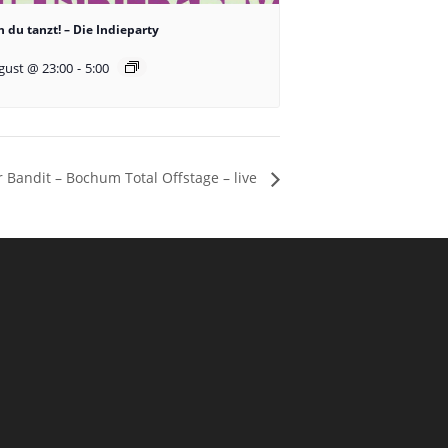
 du tanzt! – Die Indieparty
gust @ 23:00
-
5:00
 Bandit – Bochum Total Offstage – live