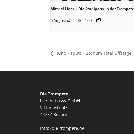
Mit viel Liebe – Die Studiparty in der Trompete
6.August @ 22:00
-
4:00
Kind Kaputt – Bochum Total Offstage –
Die Trompete
live-embassy GmbH
Viktoriastr. 45
44787 Bochum
Info@die-trompete.de