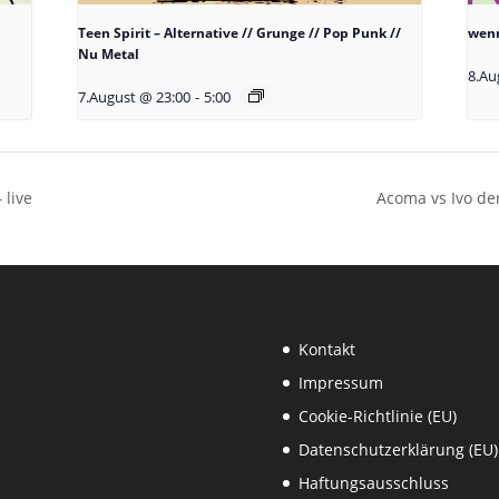
Teen Spirit – Alternative // Grunge // Pop Punk //
wenn
Nu Metal
8.Au
7.August @ 23:00
-
5:00
 live
Acoma vs Ivo der
Kontakt
Impressum
Cookie-Richtlinie (EU)
Datenschutzerklärung (EU)
Haftungsausschluss