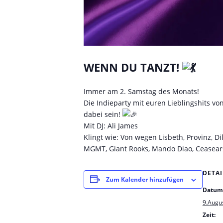
WENN DU TANZT!
Immer am 2. Samstag des Monats!
Die Indieparty mit euren Lieblingshits v
dabei sein!
Mit DJ: Ali James
Klingt wie: Von wegen Lisbeth, Provinz, Di
MGMT, Giant Rooks, Mando Diao, Ceasears
DETAI
Zum Kalender hinzufügen
Datum
9.Augu
Zeit: