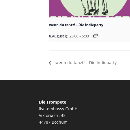
wenn du tanzt! – Die Indieparty
8.August @ 23:00
-
5:00
wenn du tanzt! – Die Indieparty
Die Trompete
live-embassy GmbH
Viktoriastr. 45
44787 Bochum