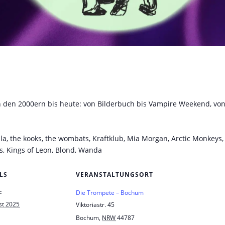
on den 2000ern bis heute: von Bilderbuch bis Vampire Weekend, vo
lla, the kooks, the wombats, Kraftklub, Mia Morgan, Arctic Monkeys,
, Kings of Leon, Blond, Wanda
LS
VERANSTALTUNGSORT
:
Die Trompete – Bochum
st 2025
Viktoriastr. 45
Bochum
,
NRW
44787