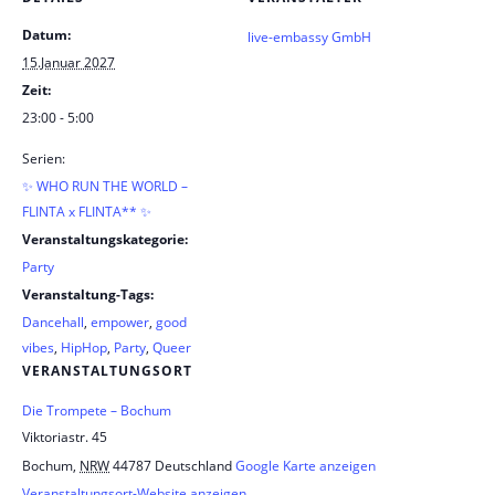
Datum:
live-embassy GmbH
15.Januar 2027
Zeit:
23:00 - 5:00
Serien:
✨ WHO RUN THE WORLD –
FLINTA x FLINTA** ✨
Veranstaltungskategorie:
Party
Veranstaltung-Tags:
Dancehall
,
empower
,
good
vibes
,
HipHop
,
Party
,
Queer
VERANSTALTUNGSORT
Die Trompete – Bochum
Viktoriastr. 45
Bochum
,
NRW
44787
Deutschland
Google Karte anzeigen
Veranstaltungsort-Website anzeigen