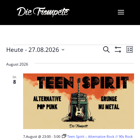
Veranstaltungen
Veransta
Ve
Heute
 - 
27.08.2026
Suche
Liste
Ans
Suche
Filter
Datum
Anzeigen
Na
und
wählen.
August 2026
Ansichten
SA.
Navigati
8
7.August @ 23:00
-
5:00
Teen Spirit – Alternative Rock // 90s Rock