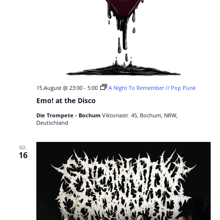
15.August @ 23:00
-
5:00
A Night To Remember // Pop Punk
Emo! at the Disco
Die Trompete - Bochum
Viktoriastr. 45, Bochum, NRW,
Deutschland
SO.
16