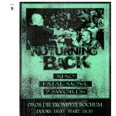
SO.
9