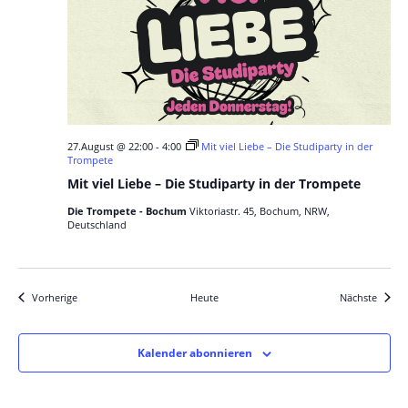
27.August @ 22:00
-
4:00
Mit viel Liebe – Die Studiparty in der
Trompete
Mit viel Liebe – Die Studiparty in der Trompete
Die Trompete - Bochum
Viktoriastr. 45, Bochum, NRW,
Deutschland
Veranstaltungen
Verans
Vorherige
Heute
Nächste
Kalender abonnieren